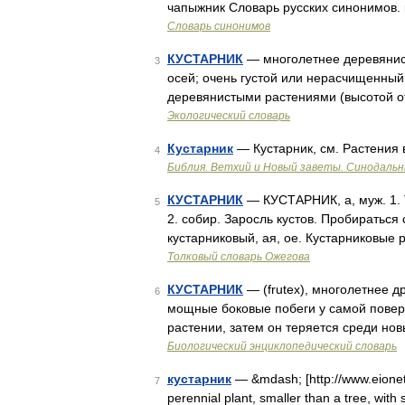
чапыжник Словарь русских синонимов. к
Словарь синонимов
КУСТАРНИК
— многолетнее деревянис
3
осей; очень густой или нерасчищенный
деревянистыми растениями (высотой от 
Экологический словарь
Кустарник
— Кустарник, см. Растения
4
Библия. Ветхий и Новый заветы. Синодальн
КУСТАРНИК
— КУСТАРНИК, а, муж. 1. То
5
2. собир. Заросль кустов. Пробираться с
кустарниковый, ая, ое. Кустарниковые
Толковый словарь Ожегова
КУСТАРНИК
— (frutex), многолетнее д
6
мощные боковые побеги у самой поверх
растении, затем он теряется среди но
Биологический энциклопедический словарь
кустарник
— &mdash; [http://www.eione
7
perennial plant, smaller than a tree, wit