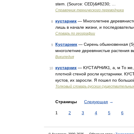
stem. (Source: CED)&#8230; …
Справочник технического переводчика
кустарник
— Многолетнее деревянисто
8
лишь в начале жизни, и последовате
Словарь по географии
Кустарник
— Сирень обыкновенная (Syr
9
многолетние деревянистые растения в
Википедия
кустарник
— КУСТАРНИК1, а, м То же, ч
10
плотной стеной росли кустарники. КУС
кустов, их заросли. Я пошел по больш
Толковый словарь русских существительны
Страницы
Следующая
→
1
2
3
4
5
6