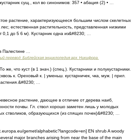
устарник сущ., кол во синонимов: 357 • абация (2) • …
тое растение, характеризующееся большим числом скелетных
 лес; естественная растительность, представленная низкими
0,1 до 5 6 м). Кустарник одна из&#8230; …
 в Палестине …
ый перевод. Библейская энциклопедия арх. Никифора.
 же, что куст (в 1 знач.) (спец.). Кустарники и полукустарники.
квозь к. Ореховый к. | уменьш. кустарничек, чка, муж. | прил.
 растения.&#8230; …
ревесное растение, дающее в отличие от дерева наиб,
ности почвы. Гл. ствол хорошо заметен лишь у молодых
вых стволиков, образующихся (из спящих почек)&#8230; …
t.europa.eu/gemet/alphabetic?langcode=en] EN shrub A woody
h several major branches arising from near the base of the main