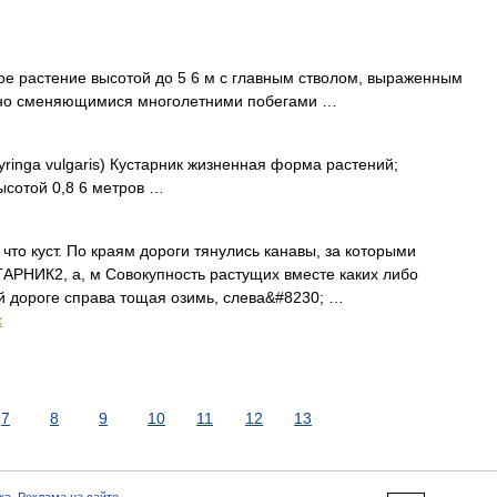
е растение высотой до 5 6 м с главным стволом, выраженным
льно сменяющимися многолетними побегами …
inga vulgaris) Кустарник жизненная форма растений;
ысотой 0,8 6 метров …
то куст. По краям дороги тянулись канавы, за которыми
ТАРНИК2, а, м Совокупность растущих вместе каких либо
ой дороге справа тощая озимь, слева&#8230; …
х
7
8
9
10
11
12
13