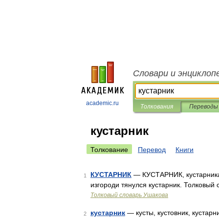
Словари и энциклоп
academic.ru
Толкования
Переводы
кустарник
Толкование
Перевод
Книги
КУСТАРНИК
— КУСТАРНИК, кустарника, м
1
изгороди тянулся кустарник. Толковый 
Толковый словарь Ушакова
кустарник
— кусты, кустовник, кустарн
2