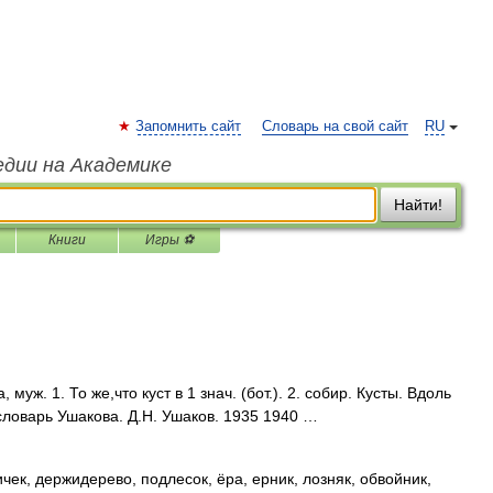
Запомнить сайт
Словарь на свой сайт
RU
едии на Академике
Найти!
Книги
Игры ⚽
уж. 1. То же,что куст в 1 знач. (бот.). 2. собир. Кусты. Вдоль
словарь Ушакова. Д.Н. Ушаков. 1935 1940 …
ичек, держидерево, подлесок, ёра, ерник, лозняк, обвойник,